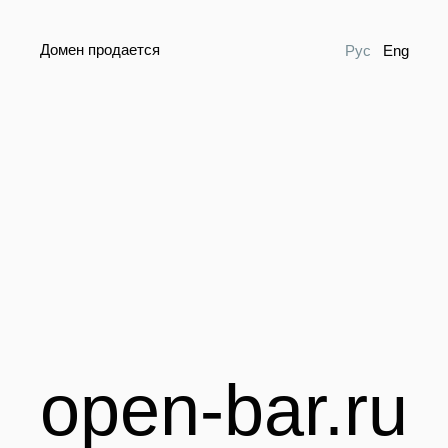
Домен продается
Рус
Eng
open-bar.ru